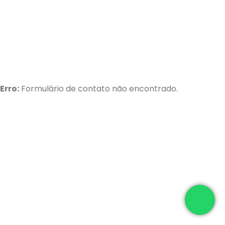
Nossa equipe está pronta para
desenvolver soluções
inovadoras e personalizadas
para sua empresa.
Erro:
Formulário de contato não encontrado.