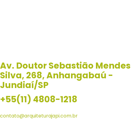
Entre em contato
Seja no setor comercial, logístico ou industrial, juntos, vamos
criar espaços que atendam às suas necessidades com
eficiência e excelência!
Av. Doutor Sebastião Mendes
Silva, 268, Anhangabaú -
Jundiaí/SP
+55(11) 4808-1218
contato@arquiteturajapi.com.br