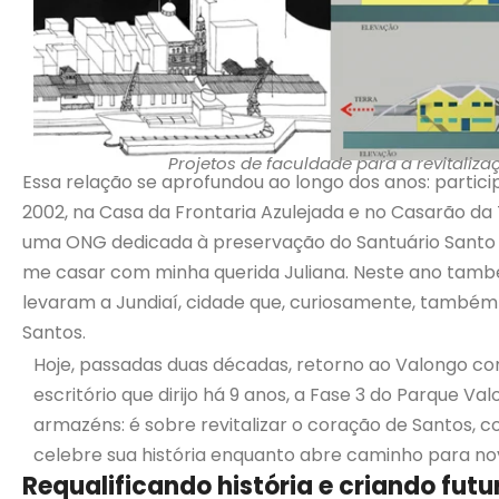
Projetos de faculdade para a revitali
Essa relação se aprofundou ao longo dos anos: partici
2002, na Casa da Frontaria Azulejada e no Casarão da T
uma ONG dedicada à preservação do Santuário Santo An
me casar com minha querida Juliana. Neste ano também
levaram a Jundiaí, cidade que, curiosamente, também 
Santos.
Hoje, passadas duas décadas, retorno ao Valongo com
escritório que dirijo há 9 anos, a Fase 3 do Parque Va
armazéns: é sobre revitalizar o coração de Santos, 
celebre sua história enquanto abre caminho para nov
Requalificando história e criando futu