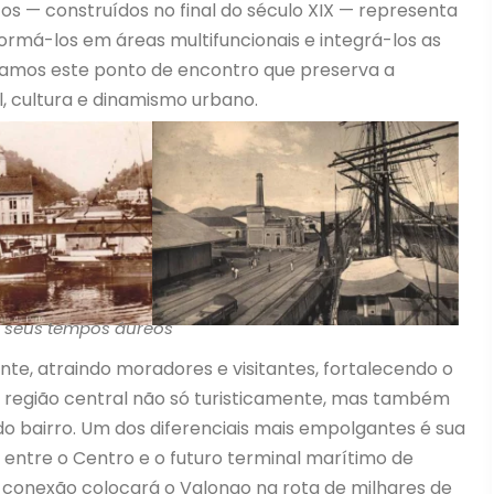
tos — construídos no final do século XIX — representa
formá-los em áreas multifuncionais e integrá-los as
lizamos este ponto de encontro que preserva a
, cultura e dinamismo urbano.
 seus tempos áureos
e, atraindo moradores e visitantes, fortalecendo o
 região central não só turisticamente, mas também
o bairro. Um dos diferenciais mais empolgantes é sua
 entre o Centro e o futuro terminal marítimo de
a conexão colocará o Valongo na rota de milhares de