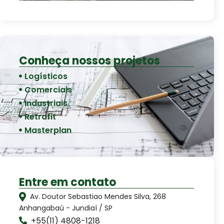
Conheça nossos projetos
Logísticos
Comerciais
Industriais
Retrofit
Masterplan
Entre em contato
Av. Doutor Sebastiao Mendes Silva, 268
Anhangabaú - Jundiaí / SP
+55(11) 4808-1218