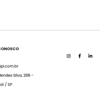
 CONOSCO
api.com.br
endes Silva, 268 -
aí / SP