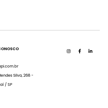
 CONOSCO
api.com.br
endes Silva, 268 -
aí / SP