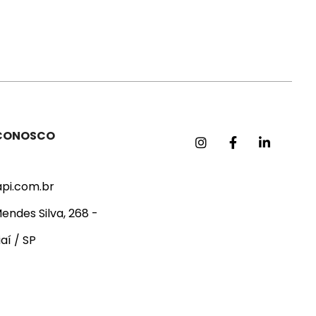
 CONOSCO
api.com.br
endes Silva, 268 -
aí / SP