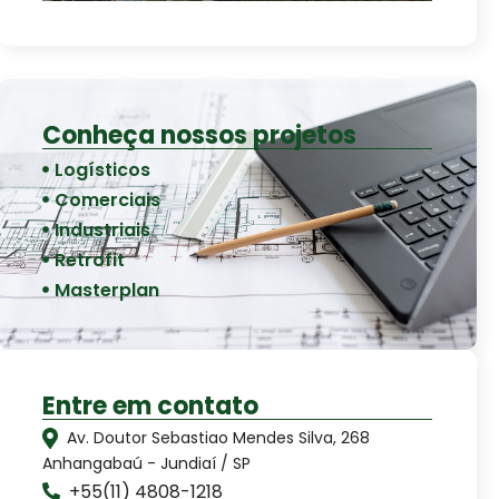
Conheça nossos projetos
Logísticos
Comerciais
Industriais
Retrofit
Masterplan
Entre em contato
Av. Doutor Sebastiao Mendes Silva, 268
Anhangabaú - Jundiaí / SP
+55(11) 4808-1218