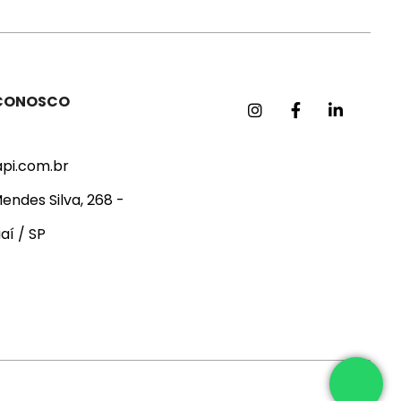
 CONOSCO
api.com.br
endes Silva, 268 -
aí / SP